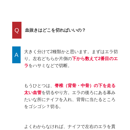
Q
血抜きはどこを切ればいいの？
大きく分けて2種類かと思います。まずはエラ切
A
り。左右どちらか片側の
下から数えて2番目のエ
ラ
をハサミなどで切断。
もうひとつは、
脊椎（背骨・中骨）の下を走る
太い血管
を切るやり方。エラの後ろにある幕み
たいな所にナイフを入れ、背骨に当たるところ
をゴシゴシ？切る。
よくわからなければ、ナイフで左右のエラを貫