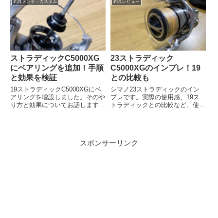
釣具メンテ・カスタム
釣具レビュー
には役立つと思います。
とをお話したいと思います。ティ
エラLJ ICの使用感が知りたいカ
ウンター付きでジ...
ストラディックC5000XG
23ストラディック
にベアリングを追加！手順
C5000XGのインプレ！19
と効果を検証
との比較も
19ストラディックC5000XGにベ
シマノ23ストラディックのイン
アリングを増設しました。そのや
プレです。実際の使用感、19ス
り方と効果についてお話します。
トラディックとの比較など、使っ
チューンアップ内容→◇ラインロ
てきたからこその話をします。購
ーラーの2BB化◇片側リジッドサ
入するか迷っている人はぜひ見て
ポートドラグ化
ください。
スポンサーリンク