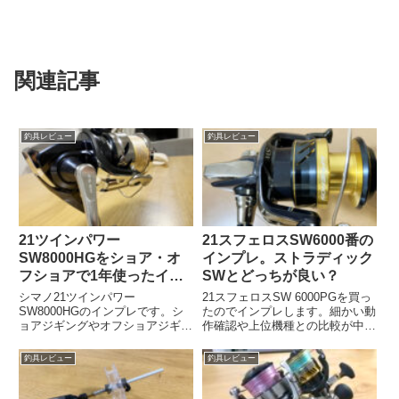
関連記事
釣具レビュー
釣具レビュー
21ツインパワー
21スフェロスSW6000番の
SW8000HGをショア・オ
インプレ。ストラディック
フショアで1年使ったイン
SWとどっちが良い？
プレ【レビュー】
シマノ21ツインパワー
21スフェロスSW 6000PGを買っ
SW8000HGのインプレです。シ
たのでインプレします。細かい動
ョアジギングやオフショアジギン
作確認や上位機種との比較が中心
グに約1年使ってきました。パワ
です。◇スフェロスSWが気にな
ーや巻き感、相性のいいロッドな
っている方◇ストラディックSW
釣具レビュー
釣具レビュー
どのお話をさせていただきます。
と迷っている方におすすめです