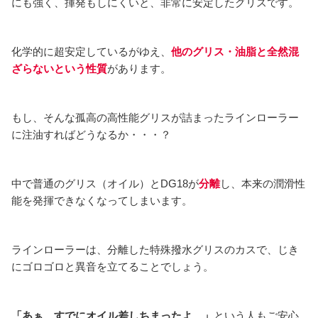
にも強く、揮発もしにくいと、非常に安定したグリスです。
化学的に超安定しているがゆえ、
他のグリス・油脂と全然混
ざらないという性質
があります。
もし、そんな孤高の高性能グリスが詰まったラインローラー
に注油すればどうなるか・・・？
中で普通のグリス（オイル）とDG18が
分離
し、本来の潤滑性
能を発揮できなくなってしまいます。
ラインローラーは、分離した特殊撥水グリスのカスで、じき
にゴロゴロと異音を立てることでしょう。
「あぁ、すでにオイル差しちまったよ…」
という人もご安心