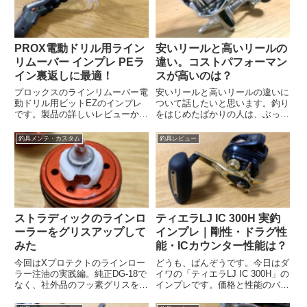
PROX電動ドリル用ライン
安いリールと高いリールの
リムーバー インプレ PEラ
違い。コストパフォーマン
イン裏返しに最適！
スが高いのは？
プロックスのラインリムーバー電
安いリールと高いリールの違いに
動ドリル用ビットEZのインプレ
ついて話したいと思います。釣り
です。製品の詳しいレビューから
をはじめたばかりの人は、ぶっち
使い勝手、おすすめの電気ドライ
ゃけ「何が違うか」わからないで
バーのことまで網羅しています。
すよね。最後まで読んでもらうと
釣具メンテ・カスタム
釣具レビュー
気になっている人はぜひ読んでく
具体的に何が違うかわかるように
ださい
なります
ストラディックのラインロ
ティエラLJ IC 300H 実釣
ーラーをグリスアップして
インプレ｜剛性・ドラグ性
みた
能・ICカウンター性能は？
今回はXプロテクトのラインロー
どうも、ばんぞうです。今日はダ
ラー注油の実践編。純正DG-18で
イワの「ティエラLJ IC 300H」の
なく、社外品のフッ素グリスを使
インプレです。価格と性能のバラ
うやり方ですので、コストを下げ
ンスが良いと評価の高いリールで
つつ防水性を維持したいという人
すが、実際使ってみて分かったこ