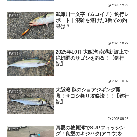
2025.12.22
武庫川一文字（ムコイチ）釣行レ
釣行記
ポート｜混雑を避けた3番での釣
果は？
2025.10.22
2025年10月 大阪湾 南港新波止で
釣行記
絶好調のサゴシを釣る！【釣行
記】
2025.10.07
大阪湾 秋のショアジギング開
釣行記
幕！サゴシ祭り攻略法！！【釣行
記】
2025.09.25
真夏の敦賀湾でSUPフィッシン
釣行記
グ！良型のキジハタ(アコウ)を