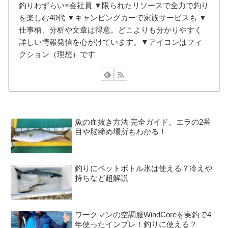
釣りわずらい×会社員 ▼限られたリソースで全力で釣り
を楽しむ40代 ▼キャンピングカーで家族サービスも ▼
仕事柄、分析や文章は得意。どこよりも分かりやすく
詳しい情報発信を心がけています。▼アイコンはフィ
クション（理想）です
魚の血抜き方法 完全ガイド。エラの2番
目や脳締め場所もわかる！
釣りにペットボトル氷は使える？冷えや
持ちなど超解説
ワークマンの空調服WindCoreを実釣で4
年使ったインプレ！釣りに使える？