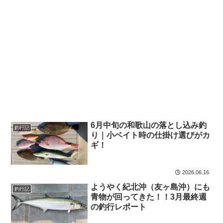
6月中旬の和歌山の落とし込み釣
釣行記
り｜小ベイト時の仕掛け選びがカ
ギ！
2026.06.16
ようやく紀北沖（友ヶ島沖）にも
釣行記
青物が回ってきた！！3月最終週
の釣行レポート