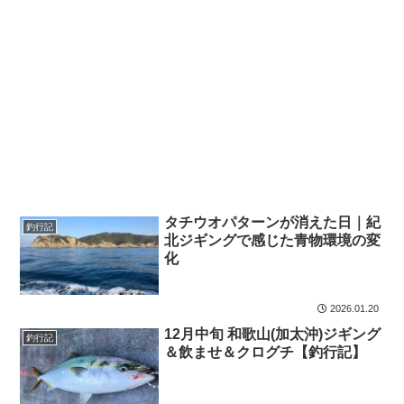
タチウオパターンが消えた日｜紀
釣行記
北ジギングで感じた青物環境の変
化
2026.01.20
12月中旬 和歌山(加太沖)ジギング
釣行記
＆飲ませ＆クログチ【釣行記】