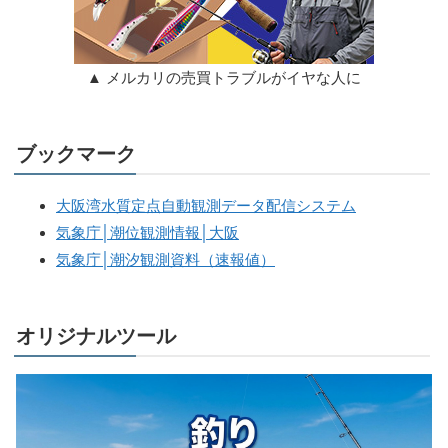
▲ メルカリの売買トラブルがイヤな人に
ブックマーク
大阪湾水質定点自動観測データ配信システム
気象庁│潮位観測情報│大阪
気象庁│潮汐観測資料（速報値）
オリジナルツール