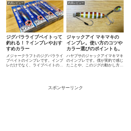
めカラーやウエイトといった選び
後の外し方を実体験から解説しま
釣具レビュー
釣具レビュー
方もお話しています。
す。
ジグパラライブベイトって
ジャックアイ マキマキの
釣れる！？インプレやおす
インプレ。使い方のコツや
すめカラー
カラー選びのポイントも。
メジャークラフトのジグパラライ
ハヤブサのジャックアイマキマキ
ブベイトのインプレです。インプ
のインプレです。僕が実釣で感じ
レだけでなく、ライブベイトの詳
たことや、このジグの動かし方、
細・動かし方（アクション）・釣
カラーなどについてお話していま
れる理由・おすすめカラーについ
す。マキマキでは釣れない！とい
ても詳しくお話しています。
う人もぜひ読んでください。
スポンサーリンク