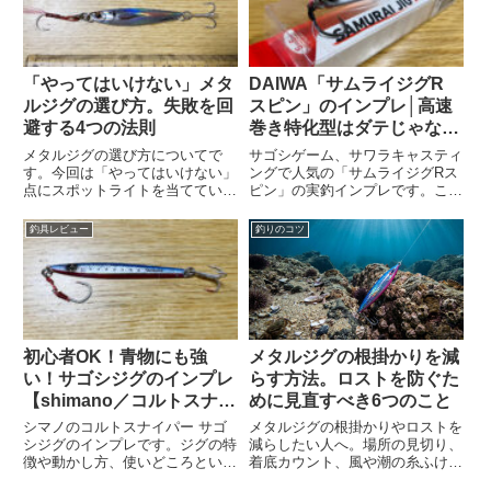
「やってはいけない」メタ
DAIWA「サムライジグR
ルジグの選び方。失敗を回
スピン」のインプレ│高速
避する4つの法則
巻き特化型はダテじゃな
い！？
メタルジグの選び方についてで
サゴシゲーム、サワラキャスティ
す。今回は「やってはいけない」
ングで人気の「サムライジグRス
点にスポットライトを当てていま
ピン」の実釣インプレです。この
す。間違いだらけのメタルジグ選
ジグのメリット・デメリット。使
びからの卒業をお助けします
い方（動かし方）やおすすめカラ
釣具レビュー
釣りのコツ
ー。そしてジャックアイマキマキ
との違いまで、網羅的に紹介しま
す
初心者OK！青物にも強
メタルジグの根掛かりを減
い！サゴシジグのインプレ
らす方法。ロストを防ぐた
【shimano／コルトスナイ
めに見直すべき6つのこと
パー】
シマノのコルトスナイパー サゴ
メタルジグの根掛かりやロストを
シジグのインプレです。ジグの特
減らしたい人へ。場所の見切り、
徴や動かし方、使いどころといっ
着底カウント、風や潮の糸ふけ、
た話をしています。また、おすす
ジグ重量、フック設定、根掛かり