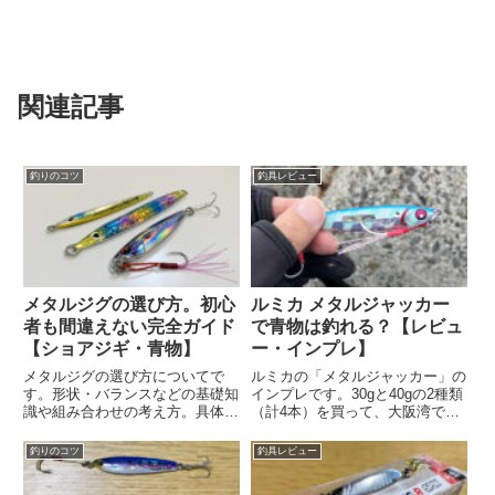
関連記事
釣りのコツ
釣具レビュー
メタルジグの選び方。初心
ルミカ メタルジャッカー
者も間違えない完全ガイド
で青物は釣れる？【レビュ
【ショアジギ・青物】
ー・インプレ】
メタルジグの選び方についてで
ルミカの「メタルジャッカー」の
す。形状・バランスなどの基礎知
インプレです。30gと40gの2種類
識や組み合わせの考え方。具体的
（計4本）を買って、大阪湾で青
なおすすめジグも紹介していま
物が釣れるか釣れないか試してみ
す。メタルジグ選びで迷ったらぜ
ました。光るメタルジグで青物は
釣りのコツ
釣具レビュー
ひ。
攻略できたのでしょうか？