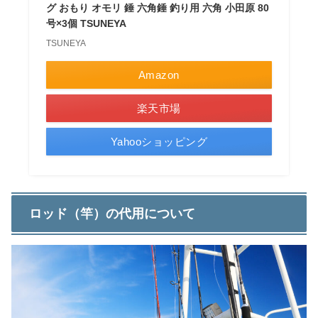
グ おもり オモリ 錘 六角錘 釣り用 六角 小田原 80
号×3個 TSUNEYA
TSUNEYA
Amazon
楽天市場
Yahooショッピング
ロッド（竿）の代用について