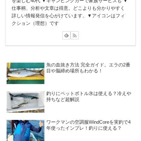
を楽しむ40代 ▼キャンピングカーで家族サービスも ▼
仕事柄、分析や文章は得意。どこよりも分かりやすく
詳しい情報発信を心がけています。▼アイコンはフィ
クション（理想）です
魚の血抜き方法 完全ガイド。エラの2番
目や脳締め場所もわかる！
釣りにペットボトル氷は使える？冷えや
持ちなど超解説
ワークマンの空調服WindCoreを実釣で4
年使ったインプレ！釣りに使える？