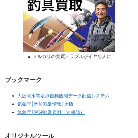
▲ メルカリの売買トラブルがイヤな人に
ブックマーク
大阪湾水質定点自動観測データ配信システム
気象庁│潮位観測情報│大阪
気象庁│潮汐観測資料（速報値）
オリジナルツール