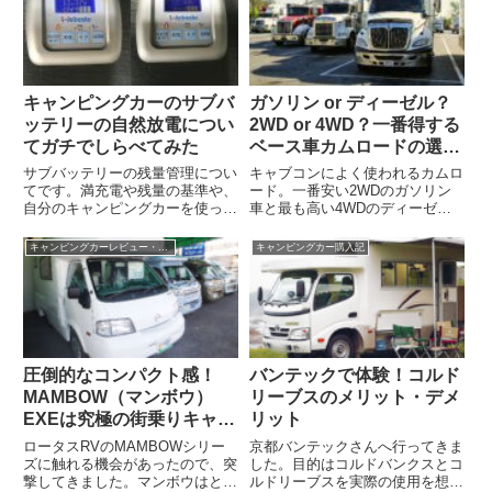
キャンピングカーのサブバ
ガソリン or ディーゼル？
ッテリーの自然放電につい
2WD or 4WD？一番得する
てガチでしらべてみた
ベース車カムロードの選び
方
サブバッテリーの残量管理につい
キャブコンによく使われるカムロ
てです。満充電や残量の基準や、
ード。一番安い2WDのガソリン
自分のキャンピングカーを使った
車と最も高い4WDのディーゼル
放電実験など、メーカーサイトだ
車。その差は約80万円。何が違
けでは知り得ない情報を掲載して
うのかあまり詳しくない人に向け
キャンピングカーレビュー・検証
キャンピングカー購入記
います
て整理してみました
圧倒的なコンパクト感！
バンテックで体験！コルド
MAMBOW（マンボウ）
リーブスのメリット・デメ
EXEは究極の街乗りキャブ
リット
コンだ！
ロータスRVのMAMBOWシリー
京都バンテックさんへ行ってきま
ズに触れる機会があったので、突
した。目的はコルドバンクスとコ
撃してきました。マンボウはとに
ルドリーブスを実際の使用を想定