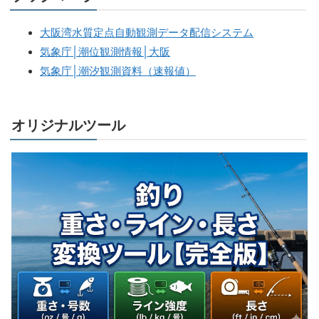
大阪湾水質定点自動観測データ配信システム
気象庁│潮位観測情報│大阪
気象庁│潮汐観測資料（速報値）
オリジナルツール