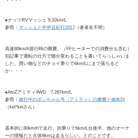
●ナッツRVマッシュ 9.32km/L
参照：
マッシュと中伊豆紀行2017
（著者名不明）
高速80km/h巡行時の燃費。（FFヒーターでの消費分も含む）
別記事で運転の仕方で随分変わることを書いてらっしゃいま
した。買い物などのチョイ乗りで6km/Lにまで落ちると
か・・・
●AtoZアミティ4WD 7.287km/L
参照：
旅行中のボンちゃん号（アミティ）の燃費と御朱印
（kei*keiさん）
基本的に80km/hで走行。街乗りで6km/L台後半。他のオーナ
ーの情報だと大体8kmは走るらしい。とのことです。