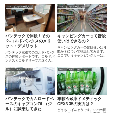
かく情報が少ないので、私と同じ
しながら比較するためです。全2
く気になっている人に向けてレビ
回に分けて今回はコルドリーブス
キャンピングカー購入記
キャンピングカー読み物
ューをしてみたいと思います
についてレポートします
バンテックで体験！その
キャンピングカーって普段
２-コルドバンクスのメリ
使いはできるの？
ット・デメリット
キャンピングカーの普段使いは可
能か？について検証してみます。
バンテック京都でのコルドバンク
ここでいうキャンピングカーはト
スの体験レポートです。コルドバ
ラックの荷台を改造したキャブコ
ンクスとコルドリーブス迷う人も
ンです。ハイエースだと普段使い
多いと思います。私たち家族5人
も余裕ですから
が使用したとして、両車の比較検
キャンピングカー購入記
キャンピングカーレビュー・検証
証をしてみました
バンテックでカムロードベ
車載冷蔵庫ドメティック
ースのキャブコンZiL（ジ
CFX3 35の実力は？
ル）に試乗してきた
どうも、ばんぞうです。いつの間