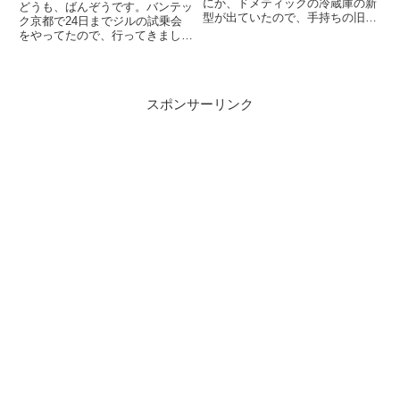
にか、ドメティックの冷蔵庫の新
どうも、ばんぞうです。バンテッ
型が出ていたので、手持ちの旧型
ク京都で24日までジルの試乗会
と比較してみました。エンゲルと
をやってたので、行ってきまし
比べると情報の少ない機種だと思
た。キャンピングカーを運転する
うので、参考になれば何よりで
のは人生初。どのくらい普通車と
す。旧モデルより一回り大きくな
違うのかをレポートします。普段
ったまず、大きな変更点はサイ
小さい車に乗ってる人でも運転で
ズ。...
スポンサーリンク
きる？まず乗った感じは当たり前
で...