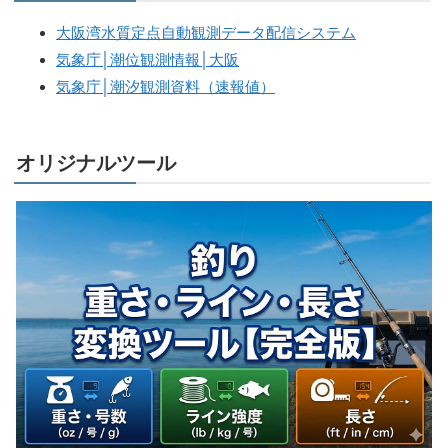
大阪湾水質定点自動観測データ配信システム
気象庁│潮位観測情報│大阪
気象庁│潮汐観測資料（速報値）
オリジナルツール