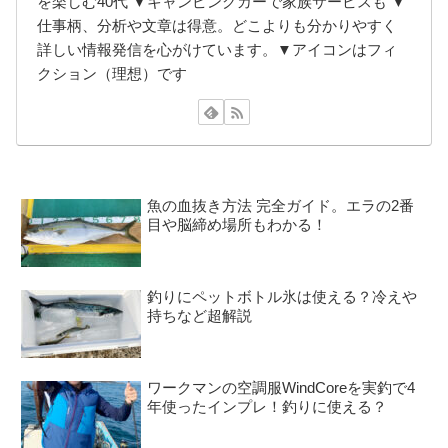
を楽しむ40代 ▼キャンピングカーで家族サービスも ▼
仕事柄、分析や文章は得意。どこよりも分かりやすく
詳しい情報発信を心がけています。▼アイコンはフィ
クション（理想）です
魚の血抜き方法 完全ガイド。エラの2番
目や脳締め場所もわかる！
釣りにペットボトル氷は使える？冷えや
持ちなど超解説
ワークマンの空調服WindCoreを実釣で4
年使ったインプレ！釣りに使える？