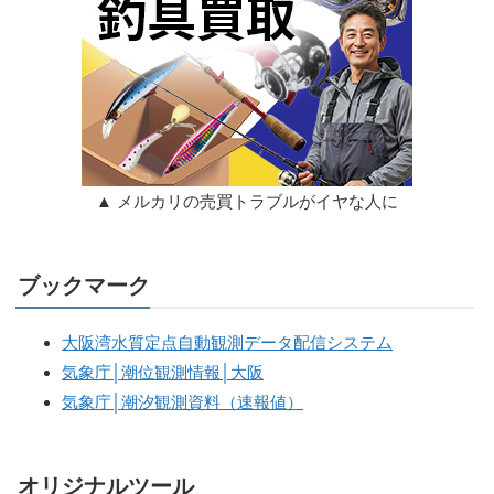
▲ メルカリの売買トラブルがイヤな人に
ブックマーク
大阪湾水質定点自動観測データ配信システム
気象庁│潮位観測情報│大阪
気象庁│潮汐観測資料（速報値）
オリジナルツール