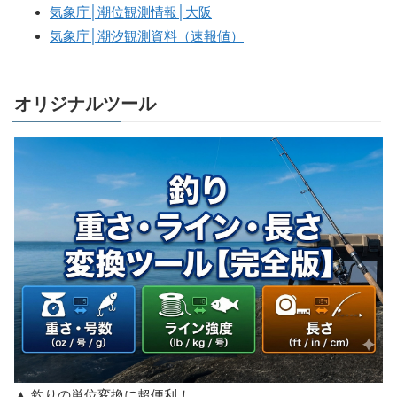
気象庁│潮位観測情報│大阪
気象庁│潮汐観測資料（速報値）
オリジナルツール
▲ 釣りの単位変換に超便利！